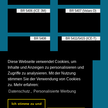
BR 5406 (ICE 3M)
BR 5407 (Velaro D)
BR 5408
BR 5411/5415 (ICE-T)
Diese Webseite verwendet Cookies, um
BR 5412/5812 (ICE 4)
Inhalte und Anzeigen zu personalisieren und
Zugriffe zu analysieren. Mit der Nutzung
stimmen Sie der Verwendung von Cookies
zu. Mehr erfahren:
Datenschutz
,
Personalisierte Werbung
Alle Fotos aus
ICE
Die ersten Fotos aus
ICE
Ich stimme zu und