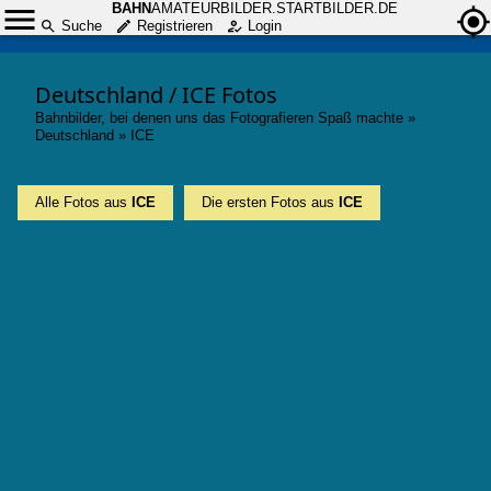
BAHN
AMATEURBILDER.STARTBILDER.DE
Suche
Registrieren
Login
Deutschland / ICE Fotos
Bahnbilder, bei denen uns das Fotografieren Spaß machte
»
Deutschland
»
ICE
Alle Fotos aus
ICE
Die ersten Fotos aus
ICE