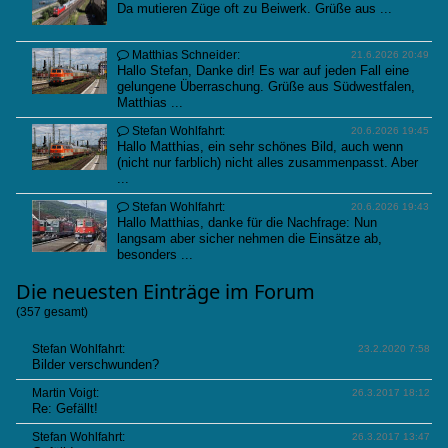
Da mutieren Züge oft zu Beiwerk. Grüße aus ...
Matthias Schneider:

21.6.2026 20:49
Hallo Stefan, Danke dir! Es war auf jeden Fall eine
gelungene Überraschung. Grüße aus Südwestfalen,
Matthias ...
Stefan Wohlfahrt:

20.6.2026 19:45
Hallo Matthias, ein sehr schönes Bild, auch wenn
(nicht nur farblich) nicht alles zusammenpasst. Aber
...
Stefan Wohlfahrt:

20.6.2026 19:43
Hallo Matthias, danke für die Nachfrage: Nun
langsam aber sicher nehmen die Einsätze ab,
besonders ...
Die neuesten Einträge im
Forum
(357 gesamt)
Stefan Wohlfahrt:
23.2.2020 7:58
Bilder verschwunden?
Martin Voigt:
26.3.2017 18:12
Re: Gefällt!
Stefan Wohlfahrt:
26.3.2017 13:47