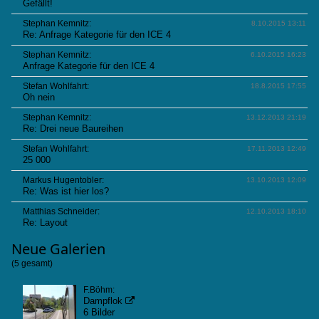
Gefällt!
Stephan Kemnitz:
8.10.2015 13:11
Re: Anfrage Kategorie für den ICE 4
Stephan Kemnitz:
6.10.2015 16:23
Anfrage Kategorie für den ICE 4
Stefan Wohlfahrt:
18.8.2015 17:55
Oh nein
Stephan Kemnitz:
13.12.2013 21:19
Re: Drei neue Baureihen
Stefan Wohlfahrt:
17.11.2013 12:49
25 000
Markus Hugentobler:
13.10.2013 12:09
Re: Was ist hier los?
Matthias Schneider:
12.10.2013 18:10
Re: Layout
Neue
Galerien
(5 gesamt)
F.Böhm:
Dampflok

6 Bilder