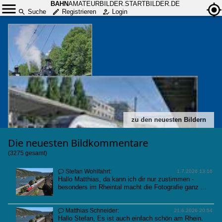
BAHN
AMATEURBILDER.STARTBILDER.DE
Suche
Registrieren
Login
zu den neuesten Bildern
Die neuesten
Bildkommentare
(3275 gesamt)
Stefan Wohlfahrt:

1.7.2026 13:16
Hallo Matthias, da kann ich dir nur zustimmen -
besonders im Rheintal macht die Fotografie ganz ...
Matthias Schneider:

21.6.2026 20:54
Hallo Stefan, Es ist auch einfach schön am Rhein.