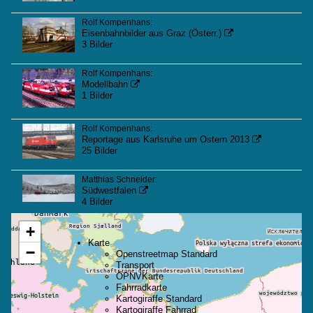
Rolf Kompenhans:
Eisenbahnbilder aus Graz (Österr.)

3 Bilder
Rolf Kompenhans:
Modellbahn

1 Bilder
Rolf Kompenhans:
Reportage aus Karlsruhe um Ostern 2013

25 Bilder
Matthias Schneider:
Südwestfalen

4 Bilder
+
Karte
−
Openstreetmap Standard
Transport
ÖPNVKarte
Fahrradkarte
Kartogiraffe Standard
Kartogiraffe Fahrrad