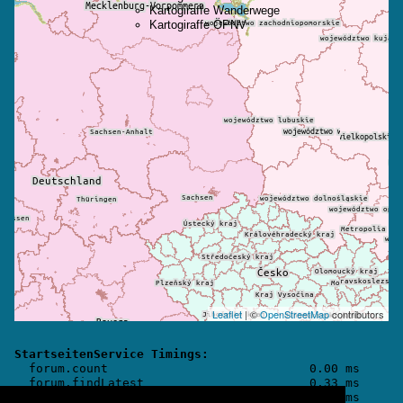
Kartogiraffe Wanderwege
Kartogiraffe ÖPNV
Leaflet
| ©
OpenStreetMap
contributors
StartseitenService Timings:

  forum.count                            0.00 ms

  forum.findLatest                       0.33 ms

  forum                                  0.00 ms
