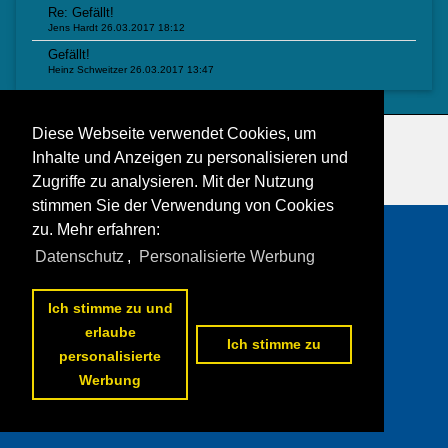
Re: Gefällt!
Jens Hardt
26.03.2017 18:12
Gefällt!
Heinz Schweitzer
26.03.2017 13:47
Diese Webseite verwendet Cookies, um
Datenschutzerklärung
|
Impressum
|
Kontakt
Inhalte und Anzeigen zu personalisieren und
Zugriffe zu analysieren. Mit der Nutzung
stimmen Sie der Verwendung von Cookies
zu. Mehr erfahren:
Datenschutz
,
Personalisierte Werbung
Ich stimme zu und
erlaube
Ich stimme zu
personalisierte
Werbung