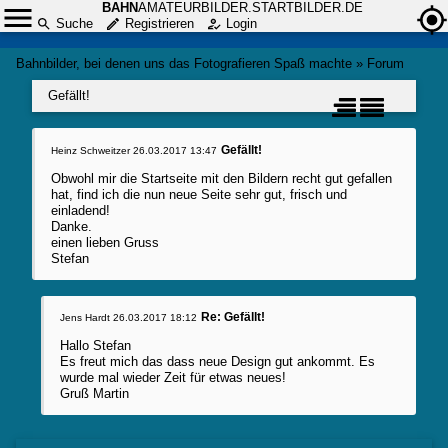
BAHN
AMATEURBILDER.STARTBILDER.DE
Suche
Registrieren
Login
Bahnbilder, bei denen uns das Fotografieren Spaß machte
»
Forum
Gefällt!
Gefällt!
Heinz Schweitzer
26.03.2017 13:47
Obwohl mir die Startseite mit den Bildern recht gut gefallen
hat, find ich die nun neue Seite sehr gut, frisch und
einladend!
Danke.
einen lieben Gruss
Stefan
Re: Gefällt!
Jens Hardt
26.03.2017 18:12
Hallo Stefan
Es freut mich das dass neue Design gut ankommt. Es
wurde mal wieder Zeit für etwas neues!
Gruß Martin