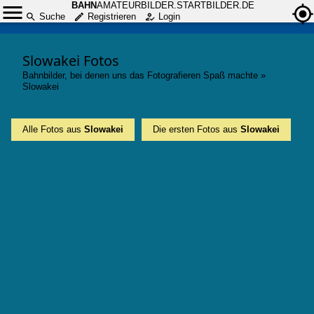
BAHN
AMATEURBILDER.STARTBILDER.DE
Suche
Registrieren
Login
Slowakei Fotos
Bahnbilder, bei denen uns das Fotografieren Spaß machte
»
Slowakei
Alle Fotos aus
Slowakei
Die ersten Fotos aus
Slowakei