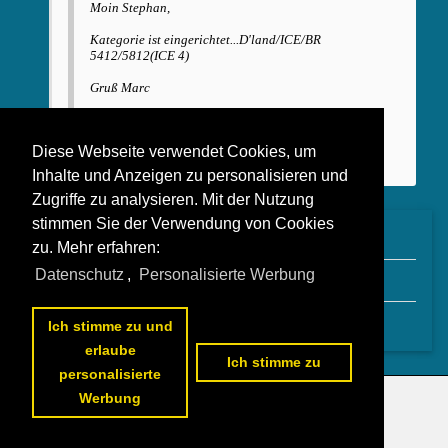
Moin Stephan,
Kategorie ist eingerichtet...D'land/ICE/BR
5412/5812(ICE 4)
Gruß Marc
Diese Webseite verwendet Cookies, um
Ok danke mein Bild habe ich dort reingestellt
Inhalte und Anzeigen zu personalisieren und
Zugriffe zu analysieren. Mit der Nutzung
stimmen Sie der Verwendung von Cookies
Re: Anfrage Kategorie für den ICE 4
zu. Mehr erfahren:
Søren Andersen
08.10.2015 13:11
Datenschutz
,
Personalisierte Werbung
Re: Anfrage Kategorie für den ICE 4
gay736
08.10.2015 08:03
Anfrage Kategorie für den ICE 4
Ich stimme zu und
Søren Andersen
06.10.2015 16:23
erlaube
Ich stimme zu
personalisierte
Werbung
Datenschutzerklärung
|
Impressum
|
Kontakt