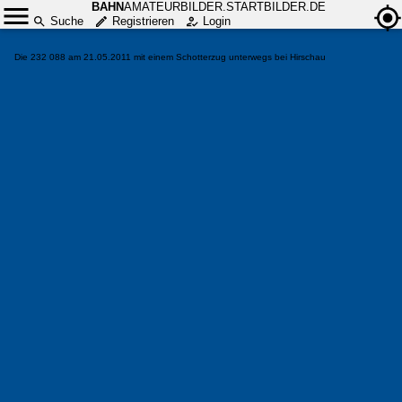
BAHN
AMATEURBILDER.STARTBILDER.DE
Suche
Registrieren
Login
Die 232 088 am 21.05.2011 mit einem Schotterzug unterwegs bei Hirschau