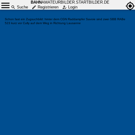
BAHN
AMATEURBILDER.STARTBILDER.DE
Suche
Registrieren
Login
Schon fast ein Zugsuchbild: hinter dem CGN Raddampfer Savoie sind zwei SBB RABe
523 kurz vor Cully auf dem Weg in Richtung Lausanne