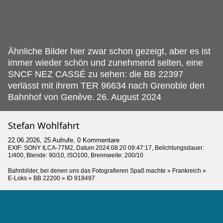
Ähnliche Bilder hier zwar schon gezeigt, aber es ist
immer wieder schön und zunehmend selten, eine
SNCF NEZ CASSÉ zu sehen: die BB 22397
verlässt mit ihrem TER 96634 nach Grenoble den
Bahnhof von Genève.
26. August 2024
Stefan Wohlfahrt
22.06.2026, 25 Aufrufe, 0 Kommentare
EXIF:
SONY ILCA-77M2
, Datum 2024:08:20 09:47:17, Belichtungsdauer:
1/400, Blende: 90/10, ISO100, Brennweite: 200/10
Bahnbilder, bei denen uns das Fotografieren Spaß machte
»
Frankreich
»
E-Loks
»
BB 22200
»
ID 918497