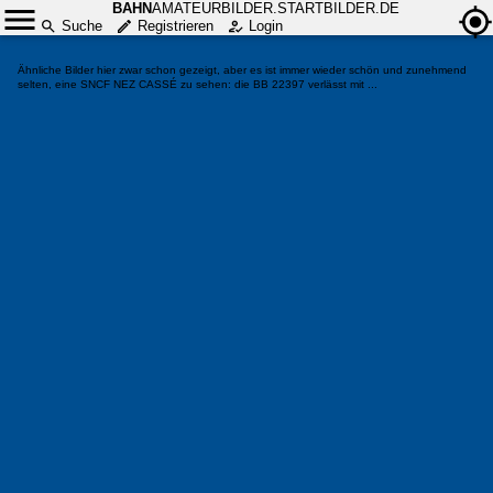
BAHN
AMATEURBILDER.STARTBILDER.DE
Suche
Registrieren
Login
Ähnliche Bilder hier zwar schon gezeigt, aber es ist immer wieder schön und zunehmend
selten, eine SNCF NEZ CASSÉ zu sehen: die BB 22397 verlässt mit ...