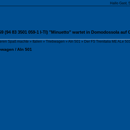
Hallo Gast, 
9 (94 83 3501 059-1 I-TI) "Minuetto" wartet in Domodossola auf 
fieren Spaß machte
»
Italien
»
Triebwagen
»
Aln 501
»
Der FS Trenitalia ME ALe 50
ebwagen / Aln 501