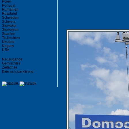
Polen
Portugal
Rumänien
Russland
Schweden
Schweiz
Slowakei
Slowenien
Spanien
Tschechien
Ukraine
Ungarn
USA
Neuzugänge
Gemischtes
Zeitachse
Datenschutzerklärung