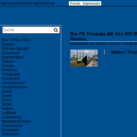
bahnamateurbilder.startbilder.de
Forum
Impressum
Der FS Trenitalia ME ALe 501 05
Novara.
bab Treffen 2010
Bahnbilder, bei denen uns das Fotogra
Belgien
Bild des Monats
Italien / Tri
Dänemark
Deutschland
Estland
Europa
Finnland
Fotografen
Frankreich
Griechenland
Großbritannien
Intern
Irland
Israel
Italien
Italien)
Lettland
Luxemburg
Modelleisenbahn
Niederlande
Norwegen
Österreich