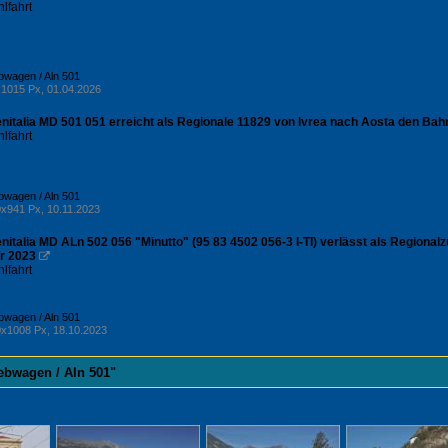
lfahrt
iebwagen / Aln 501
1015 Px, 01.04.2026
nitalia MD 501 051 erreicht als Regionale 11829 von Ivrea nach Aosta den Bahnh
lfahrt
iebwagen / Aln 501
x941 Px, 10.11.2023
nitalia MD ALn 502 056 "Minutto" (95 83 4502 056-3 I-TI) verlässt als Regional
r 2023

lfahrt
iebwagen / Aln 501
x1008 Px, 18.10.2023
riebwagen / Aln 501"