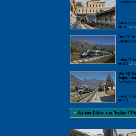
Stefan Woh
Italien / Tr
64
1400x

Der FS Tre
Stefan Woh
Italien / Tr
153
1500

Der FS Tre
Septembe
Stefan Woh
Italien / Tr
159
1500

Weitere Bilder aus "Italien / T