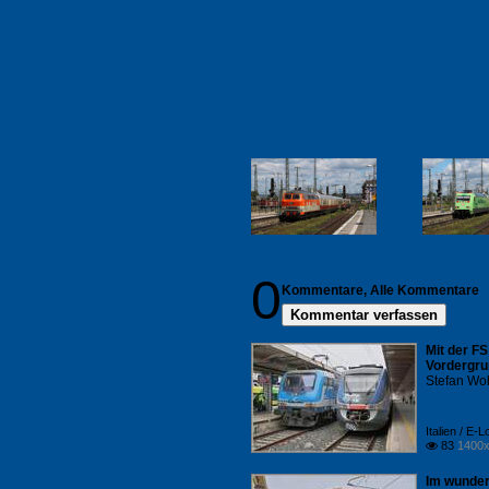
0
Kommentare,
Alle Kommentare
Kommentar verfassen
Mit der F
Vordergru
Stefan Woh
Italien / E
83
1400x

Im wunder