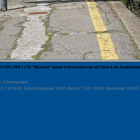
83 3501 059-1 I-TI) "Minuetto" wartet in Domodossola auf Gleis 6 als Regionalz
fe, 0 Kommentare
:17 15:39:02, Belichtungsdauer: 1/320, Blende: 71/10, ISO50, Brennweite: 240/10