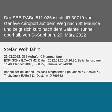
Der SBB RABe 511 026 ist als IR 30719 von
Genève Aéroport auf dem Weg nach St-Maurice
und zeigt sich kurz nach dem Salanfe Tunnel
oberhalb von St-Saphorin.
20. März 2022
Stefan Wohlfahrt
21.03.2022, 332 Aufrufe, 0 Kommentare
EXIF:
SONY ILCA-77M2
, Datum 2022:03:20 13:26:20, Belichtungsdauer:
1/640, Blende: 90/10, ISO125, Brennweite: 240/10
Bahnbilder, bei denen uns das Fotografieren Spaß machte
»
Schweiz
»
Triebzüge
»
RABe 511 (Dosto)
»
ID 769862