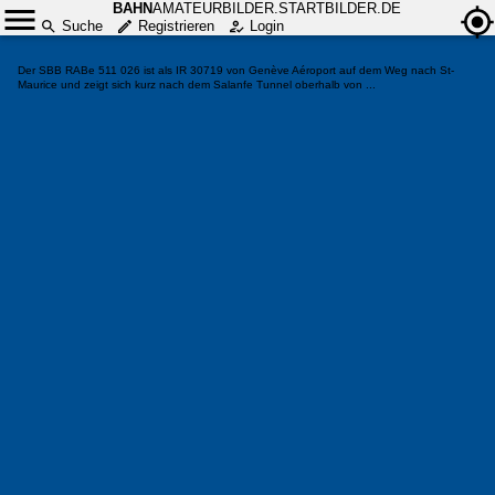
BAHN
AMATEURBILDER.STARTBILDER.DE
Suche
Registrieren
Login
Der SBB RABe 511 026 ist als IR 30719 von Genève Aéroport auf dem Weg nach St-
Maurice und zeigt sich kurz nach dem Salanfe Tunnel oberhalb von ...