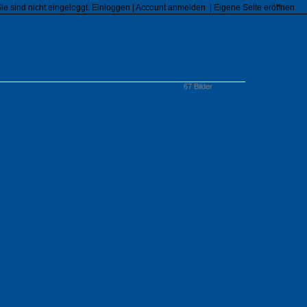
Sie sind nicht eingeloggt.
Einloggen
|
Account anmelden
|
Eigene Seite eröffnen
67 Bilder