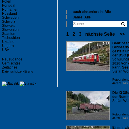
Polen
Portugal
Rumänien
auch einsortiert in: Alle
Russland
×
Jahre: Alle
Schweden
Alle Kategorien
×
Schweiz
Dänemark
Slowakei
Alle Jahre
Slowenien
Deutschland
1980
Spanien
1
2
3
nächste Seite
>>
Frankreich
1990
Tschechien
Irland
2000
Ukraine
Ganz beso
Italien
2010
Ungarn
Bildbearb
Schweiz
2020
USA
gestellt 
der DSG (
Neuzugänge
Schulungs
Gemischtes
2020 von 
Zeitachse
kann. See
Stefan Woh
Datenschutzerklärung
Fotografen /
371
1400

Die IG 3S
der Numme
Stefan Woh
Fotografen /
289
1400

Ein mir a