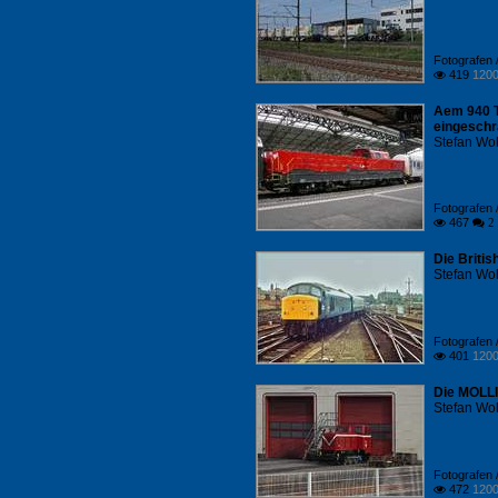
Fotografen /
419
1200

Aem 940 T
eingeschr
Stefan Woh
Fotografen /
467

 2
Die Britis
Stefan Woh
Fotografen /
401
1200

Die MOLLI
Stefan Woh
Fotografen /
472
1200
