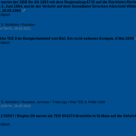
g wartet der SBB De 4/4 1663 mit dem Regionalzug 6735 auf die Rückfahrt Rich
m 2. Juni 1984, wurde der Verkehr auf dem Seetalbahn Strecken-Abschnitt Wildeg
t. 26.05.1984

lfahrt
 S. Wohlfahrt / Raritäten
x739 Px, 28.03.2021
Ae TEE II im Rangierbahnhof von Biel. Ein recht seltenes Ereignis. 8 Mai 2009
lfahrt
 S. Wohlfahrt / Raritäten
,
Schweiz / Triebzüge / RAe TEE-II, RABe 1050
1200 Px, 26.05.2019
 55557 / Region 2N wartet als TER 854374 BreizhGo in St-Malo auf die Abfahrt 
lfahrt