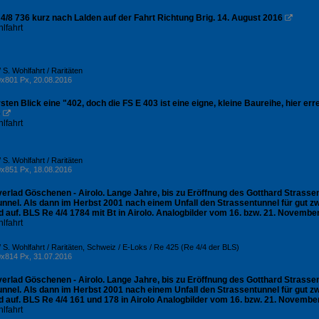
4/8 736 kurz nach Lalden auf der Fahrt Richtung Brig. 14. August 2016

lfahrt
 S. Wohlfahrt / Raritäten
x801 Px, 20.08.2016
sten Blick eine "402, doch die FS E 403 ist eine eigne, kleine Baureihe, hier er
6

lfahrt
 S. Wohlfahrt / Raritäten
x851 Px, 18.08.2016
erlad Göschenen - Airolo. Lange Jahre, bis zu Eröffnung des Gotthard Strasse
unnel. Als dann im Herbst 2001 nach einem Unfall den Strassentunnel für gut 
 auf. BLS Re 4/4 1784 mit Bt in Airolo. Analogbilder vom 16. bzw. 21. Novembe
lfahrt
 S. Wohlfahrt / Raritäten
,
Schweiz / E-Loks / Re 425 (Re 4/4 der BLS)
x814 Px, 31.07.2016
erlad Göschenen - Airolo. Lange Jahre, bis zu Eröffnung des Gotthard Strasse
unnel. Als dann im Herbst 2001 nach einem Unfall den Strassentunnel für gut 
d auf. BLS Re 4/4 161 und 178 in Airolo Analogbilder vom 16. bzw. 21. Novembe
lfahrt