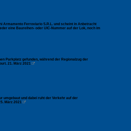
i Armamento Ferroviario S.R.L. und scheint in Anbetracht
 weder eine Baureihen- oder UIC-Nummer auf der Lok, noch im
inen Parkplatz gefunden, während der Regionalzug der
urt. 21. März 2021

r umgebaut und dabei ruht der Verkehr auf der
25. März 2021
