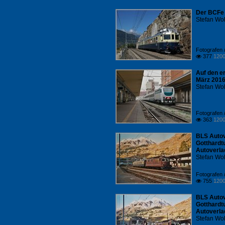
Der BCFe 
Stefan Woh
Fotografen /
377
1200

Auf den er
März 201
Stefan Woh
Fotografen /
363
1200

BLS Autov
Gotthardt
Autoverlad
Stefan Woh
Fotografen /
755
1200

BLS Autov
Gotthardt
Autoverla
Stefan Woh