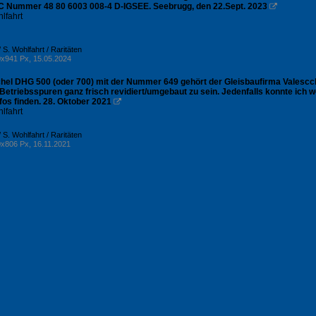
IC Nummer 48 80 6003 008-4 D-IGSEE. Seebrugg, den 22.Sept. 2023

lfahrt
 S. Wohlfahrt / Raritäten
x941 Px, 15.05.2024
hel DHG 500 (oder 700) mit der Nummer 649 gehört der Gleisbaufirma Valescch
 Betriebsspuren ganz frisch revidiert/umgebaut zu sein. Jedenfalls konnte ich
nfos finden. 28. Oktober 2021

lfahrt
 S. Wohlfahrt / Raritäten
x806 Px, 16.11.2021