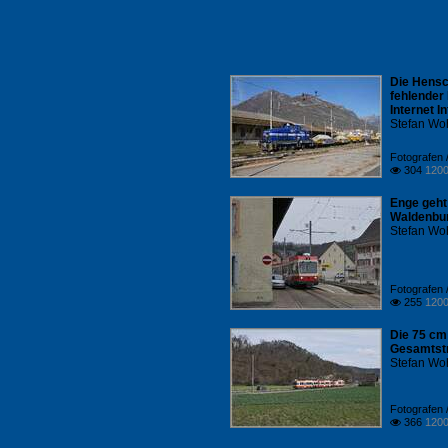
Die Hensc
fehlender
Internet I
Stefan Woh
Fotografen /
304
1200

Enge geht
Waldenbur
Stefan Woh
Fotografen /
255
1200

Die 75 cm
Gesamtstr
Stefan Woh
Fotografen /
366
1200
