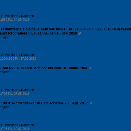
 S. Wohlfahrt / Raritäten
x889 Px, 04.09.2018
estfahrten: Da die neue Aem 940 001-1 (UIC 9185 4 940 001-1 CH-SBBI) zwische
änkt fotografieren. Lausanne, den 16. Mai 2018

lfahrt
 S. Wohlfahrt / Raritäten
1200x903 Px, 17.05.2018
h Rail 45 137 in York. Analog Bild vom 18. Junmi 1984

lfahrt
 S. Wohlfahrt / Raritäten
x796 Px, 07.05.2018
 199 016-7 "Angelika" in Bad Doberan. 28. Sept. 2017

lfahrt
 S. Wohlfahrt / Raritäten
x798 Px, 10.02.2018