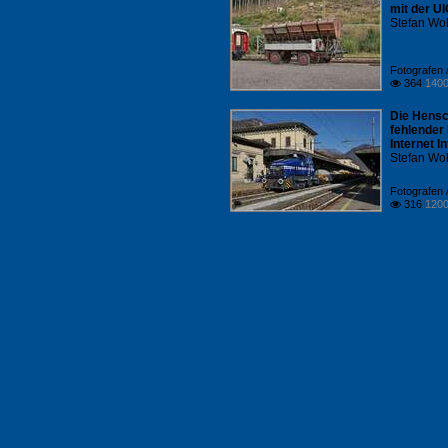
mit der U
Stefan Woh
Fotografen /
364
1400

Die Hensc
fehlender
Internet I
Stefan Woh
Fotografen /
316
1200
