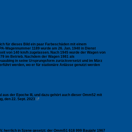
ich für dieses Bild ein paar Farbeschäden mit einem
OPA-Wagennummer 1189 wurde am 26. Jan. 1940 in Dienst
igkeit von 140 km/h zugelassen. Nach 1945 wurde der Wagen von
979 im Betrieb. Nachdem der Wagen 1981 als
aubing in seine Ursprungsform zurückversetzt und im März
ührt werden, wo er für stationäre Anlässe genutzt werden
l aus der Epoche III, und dazu gehört auch dieser Omm52 mit
g, den 22. Sept. 2023

 V. herrlich in Szene gesetzt: der Ommi51 618 999 Baujahr 1967