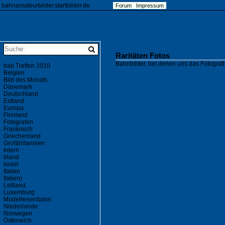
bahnamateurbilder.startbilder.de
Forum
Impressum
Raritäten Fotos
Bahnbilder, bei denen uns das Fotogra
bab Treffen 2010
Belgien
Bild des Monats
Dänemark
Deutschland
Estland
Europa
Finnland
Fotografen
Frankreich
Griechenland
Großbritannien
Intern
Irland
Israel
Italien
Italien)
Lettland
Luxemburg
Modelleisenbahn
Niederlande
Norwegen
Österreich