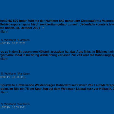
hel DHG 500 (oder 700) mit der Nummer 649 gehört der Gleisbaufirma Valescch
 Betriebsspuren ganz frisch revidiert/umgebaut zu sein. Jedenfalls konnte ich
nfos finden. 28. Oktober 2021

lfahrt
 S. Wohlfahrt / Raritäten
x806 Px, 16.11.2021
 es zu in den Strassen von Hölstein trotzdem hat das Auto links im Bild noch e
gerbahn Höltal in Richtung Waldenburg verlässt. Zur Zeit wird die Bahn umgesp
lfahrt
 S. Wohlfahrt / Raritäten
x898 Px, 13.08.2021
 Spurweite aufweisende Waldenburger Bahn wird seit Ostern 2021 auf Meterspu
ecke. Im Bild ein 75 cm Spur Zug auf dem Weg nach Liestal kurz vor Hölstein. 
lfahrt
 S. Wohlfahrt / Raritäten
x785 Px, 13.08.2021