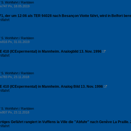
 S. Wohlfahrt / Raritäten
x747 Px, 18.05.2019
1, der um 12:06 als TER 94028 nach Besançon Viotte fährt, wird in Belfort berei
lfahrt
 S. Wohlfahrt / Raritäten
x816 Px, 31.01.2019
E 410 (ICExpermental) in Mannheim. Analogbild 13. Nov. 1996

lfahrt
 S. Wohlfahrt / Raritäten
x783 Px, 23.11.2018
E 410 (ICExpermental) in Mannheim. Analog Bild 13. Nov. 1996

lfahrt
 S. Wohlfahrt / Raritäten
x807 Px, 23.11.2018
rtiges Gefährt rangiert in Vufflens la Ville die "Abfuhr" nach Genève La Praille
lfahrt