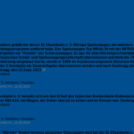
nders gefällt mir dieser IG 3Seenbahn e. V. Mitropa Speisewagen, bei welchem 
eitungsprogramm entfernt habe. Der Speisewagen Typ WR4ü-39 mit der MITR
und gehört zur "Familie" der Schürzenwagen. Er war für eine Höchstgeschwind
Deutschen Schlaf- und Speisewagengesellschaft) übernommen und bleib bis 1
fahrzeug umgebaut wurde, wurde er 1996 im Ausbesserungswerk München-Neu
der 3 Seenbahn als Dauerleihgabe übernommen werden und nach Seebrugg überf
brugg, den 22.Sept. 2023

lfahrt
 S. Wohlfahrt / Raritäten
x941 Px, 15.05.2024
eenbahn e. V. bemüht sich um den Erhalt des typischen Bundesbahn Rollmateria
r 866 610; ein Wagen, der früher überall zu sehen und im Einsatz war. Seebrug
lfahrt
 S. Wohlfahrt / Raritäten
x940 Px, 15.05.2024
ls "Märklin" Modell bestens bekannter Güterwagen wird bei der IG 3Seenbahn e.