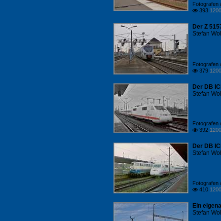
Fotografen /
393
1200

Der Z 5157
Stefan Woh
Fotografen /
379
1200

Der DB IC
Stefan Woh
Fotografen /
392
1200

Der DB IC
Stefan Woh
Fotografen /
410
1200

Ein eigena
Stefan Woh