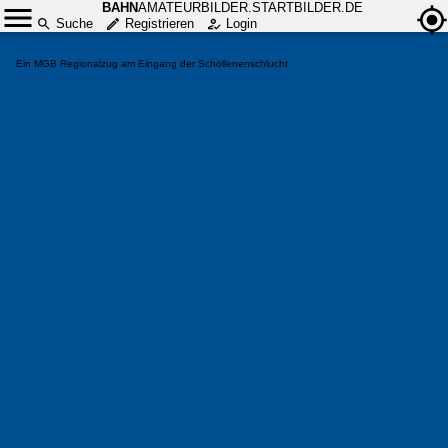
BAHN
AMATEURBILDER.STARTBILDER.DE
Suche
Registrieren
Login
Ein MGB Regionalzug am Eingang der Schöllenenschlucht