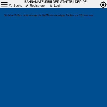
BAHN
AMATEURBILDER.STARTBILDER.DE
Suche
Registrieren
Login
60 Jahre BoBo - dafür richtete die OeBB ein einmaliges Treffen von 25 Loks aus