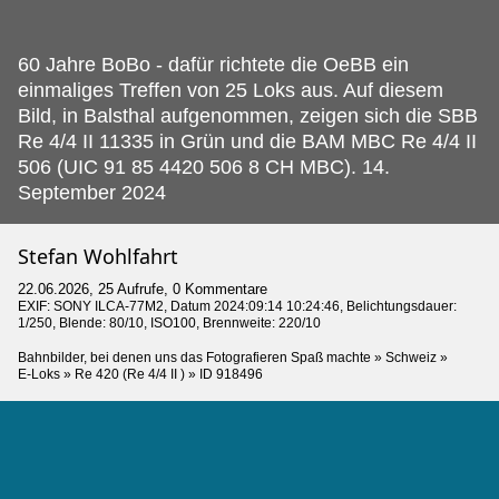
60 Jahre BoBo - dafür richtete die OeBB ein
einmaliges Treffen von 25 Loks aus.
Auf diesem
Bild, in Balsthal aufgenommen, zeigen sich die SBB
Re 4/4 II 11335 in Grün und die BAM MBC Re 4/4 II
506 (UIC 91 85 4420 506 8 CH MBC). 14.
September 2024
Stefan Wohlfahrt
22.06.2026, 25 Aufrufe, 0 Kommentare
EXIF:
SONY ILCA-77M2
, Datum 2024:09:14 10:24:46, Belichtungsdauer:
1/250, Blende: 80/10, ISO100, Brennweite: 220/10
Bahnbilder, bei denen uns das Fotografieren Spaß machte
»
Schweiz
»
E-Loks
»
Re 420 (Re 4/4 II )
»
ID 918496