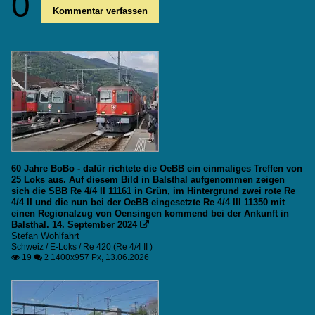
0
Kommentar verfassen
60 Jahre BoBo - dafür richtete die OeBB ein einmaliges Treffen von
25 Loks aus. Auf diesem Bild in Balsthal aufgenommen zeigen
sich die SBB Re 4/4 II 11161 in Grün, im Hintergrund zwei rote Re
4/4 II und die nun bei der OeBB eingesetzte Re 4/4 III 11350 mit
einen Regionalzug von Oensingen kommend bei der Ankunft in
Balsthal. 14. September 2024

Stefan Wohlfahrt
Schweiz / E-Loks / Re 420 (Re 4/4 II )
19
1400x957 Px, 13.06.2026

 2