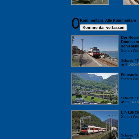
0
Kommentare,
Alle Kommentare
Kommentar verfassen
Der Region
Domino mi
schiebend
Stefan Woh
Schweiz / 
8
1400x9

Fotostelle
Stefan Woh
Schweiz / 
51
1400x

Ein aus z
Stefan Woh
Schweiz / 