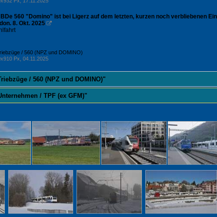
x932 Px, 17.11.2025
BDe 560 "Domino" ist bei Ligerz auf dem letzten, kurzen noch verbliebenen E
don. 8. Okt. 2025

lfahrt
Triebzüge / 560 (NPZ und DOMINO)
x910 Px, 04.11.2025
 Triebzüge / 560 (NPZ und DOMINO)"
 Unternehmen / TPF (ex GFM)"