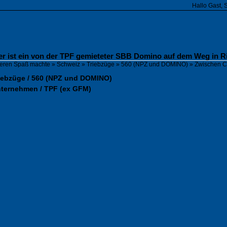
Hallo Gast, 
r ist ein von der TPF gemieteter SBB Domino auf dem Weg in R
fieren Spaß machte
»
Schweiz
»
Triebzüge
»
560 (NPZ und DOMINO)
»
Zwischen Co
riebzüge / 560 (NPZ und DOMINO)
nternehmen / TPF (ex GFM)