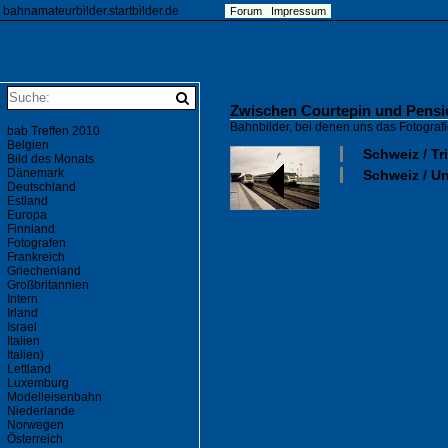
bahnamateurbilder.startbilder.de
Forum
Impressum
Zwischen Courtepin und Pensie
Bahnbilder, bei denen uns das Fotogra
bab Treffen 2010
Belgien
Schweiz / T
Bild des Monats
Dänemark
Schweiz / U
Deutschland
Estland
Europa
Finnland
Fotografen
Frankreich
Griechenland
Großbritannien
Intern
Irland
Israel
Italien
Italien)
Lettland
Luxemburg
Modelleisenbahn
Niederlande
Norwegen
Österreich