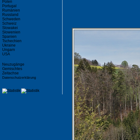
Polen
Portugal
Rumänien
Russland
Schweden
Schweiz
Slowakei
Slowenien
Spanien
Tschechien
Ukraine
Ungarn
USA
Neuzugänge
Gemischtes
Zeitachse
Datenschutzerklärung