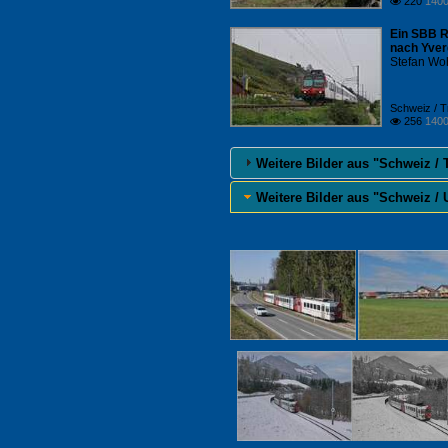
220
1400

Ein SBB R
nach Yver
Stefan Woh
Schweiz / 
256
1400

Weitere Bilder aus "Schweiz /
Weitere Bilder aus "Schweiz /