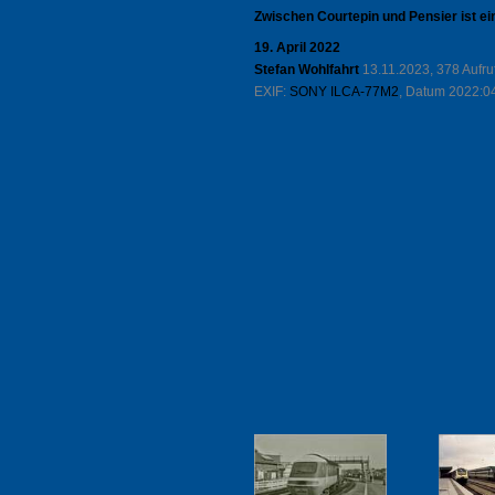
Zwischen Courtepin und Pensier ist e
19. April 2022
Stefan Wohlfahrt
13.11.2023, 378 Aufr
EXIF:
SONY ILCA-77M2
, Datum 2022:04