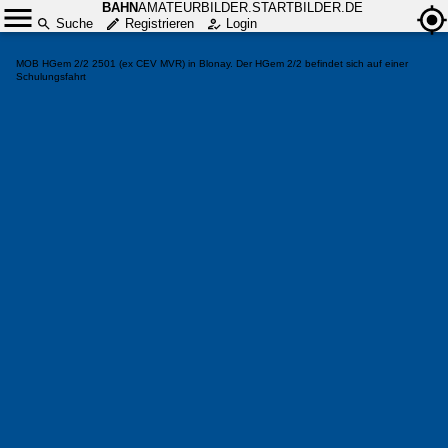
BAHN
AMATEURBILDER.STARTBILDER.DE
Suche
Registrieren
Login
MOB HGem 2/2 2501 (ex CEV MVR) in Blonay. Der HGem 2/2 befindet sich auf einer
Schulungsfahrt