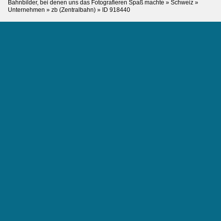
Bahnbilder, bei denen uns das Fotografieren Spaß machte
»
Schweiz
»
Unternehmen
»
zb (Zentralbahn)
»
ID 918440