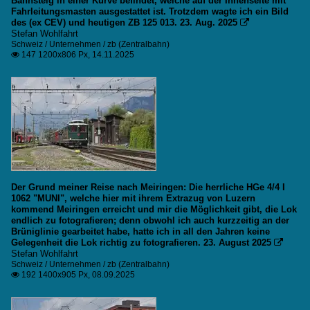
Bahnsteig in einer Kurve befindet, welche auf der Innenseite mit
Fahrleitungsmasten ausgestattet ist. Trotzdem wagte ich ein Bild
des (ex CEV) und heutigen ZB 125 013. 23. Aug. 2025

Stefan Wohlfahrt
Schweiz / Unternehmen / zb (Zentralbahn)
147 1200x806 Px, 14.11.2025

Der Grund meiner Reise nach Meiringen: Die herrliche HGe 4/4 I
1062 "MUNI", welche hier mit ihrem Extrazug von Luzern
kommend Meiringen erreicht und mir die Möglichkeit gibt, die Lok
endlich zu fotografieren; denn obwohl ich auch kurzzeitig an der
Brüniglinie gearbeitet habe, hatte ich in all den Jahren keine
Gelegenheit die Lok richtig zu fotografieren. 23. August 2025

Stefan Wohlfahrt
Schweiz / Unternehmen / zb (Zentralbahn)
192 1400x905 Px, 08.09.2025
