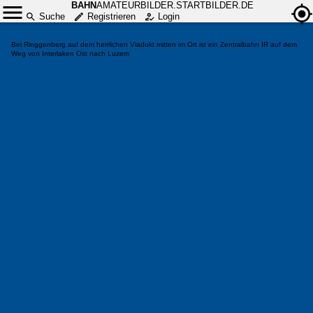
BAHN
AMATEURBILDER.STARTBILDER.DE
Suche
Registrieren
Login
Bei Ringgenberg auf dem herrlichen Viadukt mitten im Ort ist ein Zentralbahn IR auf dem
Weg von Interlaken Ost nach Luzern