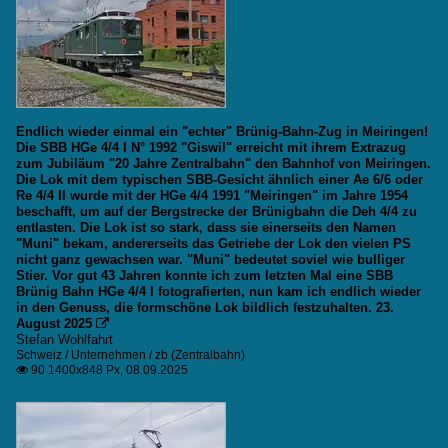
Endlich wieder einmal ein "echter" Brünig-Bahn-Zug in Meiringen!
Die SBB HGe 4/4 I N° 1992 "Giswil" erreicht mit ihrem Extrazug
zum Jubiläum "20 Jahre Zentralbahn" den Bahnhof von Meiringen.
Die Lok mit dem typischen SBB-Gesicht ähnlich einer Ae 6/6 oder
Re 4/4 II wurde mit der HGe 4/4 1991 "Meiringen" im Jahre 1954
beschafft, um auf der Bergstrecke der Brünigbahn die Deh 4/4 zu
entlasten. Die Lok ist so stark, dass sie einerseits den Namen
"Muni" bekam, andererseits das Getriebe der Lok den vielen PS
nicht ganz gewachsen war. "Muni" bedeutet soviel wie bulliger
Stier. Vor gut 43 Jahren konnte ich zum letzten Mal eine SBB
Brünig Bahn HGe 4/4 I fotografierten, nun kam ich endlich wieder
in den Genuss, die formschöne Lok bildlich festzuhalten. 23.
August 2025

Stefan Wohlfahrt
Schweiz / Unternehmen / zb (Zentralbahn)
90 1400x848 Px, 08.09.2025
