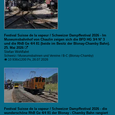
Verschiedene
2010
2011
Unternehmen
2012
CEV
2013
MOB (GoldenPass)
Festival Suisse de la vapeur / Schweizer Dampffestival 2026 - Im
2014
Museumsbahnhof von Chaulin zeigen sich die BFD HG 3/4 N° 3
und die RhB Ge 4/4 81 (beide im Besitz der Blonay-Chamby Bahn).
2015
25. Mai 2026

2016
Stefan Wohlfahrt
Schweiz / Museumsbahnen und Vereine / B-C (Blonay-Chamby)
2017
10 936x1200 Px, 26.07.2026

2018
2019
2020
2020
2021
Festival Suisse de la vapeur / Schweizer Dampffestival 2026 - die
2022
wunderschöne RhB Ge 4/4 81 der Blonay - Chamby Bahn rangiert