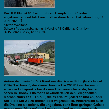
Die BFD HG 3/4 N° 3 ist mit ihrem Dampfzug in Chaulin
angekommen und fährt unmittelbar danach zur Lokbehandlung. 7.
Juni 2026

Stefan Wohlfahrt
Schweiz / Museumsbahnen und Vereine / B-C (Blonay-Chamby)
15 806x1200 Px, 10.07.2026

Autour de la voie ferrée / Rund um die eiserne Bahn (Herbstevent
2024) "Le Biniou", die kleine Draisine Dm 2/2 N°3 war für mich
einer der Höhepunkte bei diesem Themenwochenende, hier zu
sehen in Blonay. Einerseits bewunderte ich den "eingebauten"
Mechanismus des "Biniou", die es erlaubt, jederzeit und an jeder
Stelle die Dm 2/2 zu drehen oder wegzustellen. Andererseits auch
die Draisine als solche, die ungeplant, dank ihrer geringen Grösse
gerade noch Platz auf dem Lastwagen fand und spontan auch