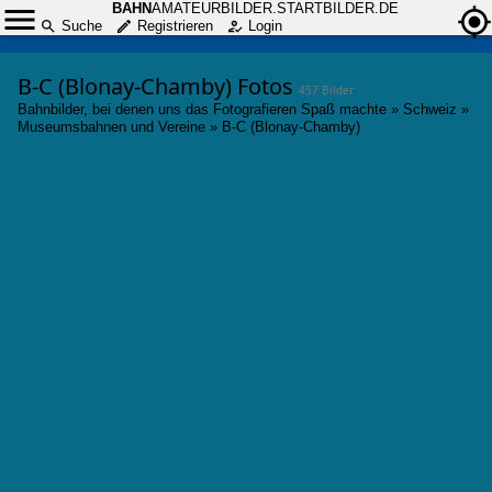
BAHN
AMATEURBILDER.STARTBILDER.DE
Suche
Registrieren
Login
B-C (Blonay-Chamby) Fotos
457 Bilder
Bahnbilder, bei denen uns das Fotografieren Spaß machte
»
Schweiz
»
Museumsbahnen und Vereine
»
B-C (Blonay-Chamby)