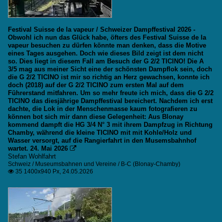
Festival Suisse de la vapeur / Schweizer Dampffestival 2026 -
Obwohl ich nun das Glück habe, öfters des Festival Suisse de la
vapeur besuchen zu dürfen könnte man denken, dass die Motive
eines Tages ausgehen. Doch wie dieses Bild zeigt ist dem nicht
so. Dies liegt in diesem Fall am Besuch der G 2/2 TICINO! Die A
3/5 mag aus meiner Sicht eine der schönsten Dampflok sein, doch
die G 2/2 TICINO ist mir so richtig an Herz gewachsen, konnte ich
doch (2018) auf der G 2/2 TICINO zum ersten Mal auf dem
Führerstand mitfahren. Um so mehr freute ich mich, dass die G 2/2
TICINO das diesjährige Dampffestival bereichert. Nachdem ich erst
dachte, die Lok in der Menschenmasse kaum fotografieren zu
können bot sich mir dann diese Gelegenheit: Aus Blonay
kommend dampft die HG 3/4 N° 3 mit ihrem Dampfzug in Richtung
Chamby, während die kleine TICINO mit mit Kohle/Holz und
Wasser versorgt, auf die Rangierfahrt in den Musemsbahnhof
wartet. 24. Mai 2026

Stefan Wohlfahrt
Schweiz / Museumsbahnen und Vereine / B-C (Blonay-Chamby)
35 1400x940 Px, 24.05.2026
