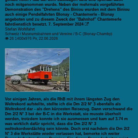
noch mitgenommen wurde. Neben der mehrmals vorgeführten
Demonstration des "Drehens" des Biniou wurden mit dem Biniou
auch einige Pendelfahrten Blonay - Chantemerle - Blonay
angeboten und zu diesem Zweck der "Bahnhof" Chantemerle
fahrdienstlich besetzt. 7. September 2024

Stefan Wohlfahrt
Schweiz / Museumsbahnen und Vereine / B-C (Blonay-Chamby)
26 1400x976 Px, 22.06.2026

Vor einigen Jahren, als die RhB mit ihrem längsten Zug den
Weltrekord aufstellte, stellte ich die Dm 2/2 N° 3 ebenfalls als
Weltrekord dar - als den kürzesten Reisezug. Dann verschwand die
Dm 2/2 N° 3 bei der B-C in die Werkstatt, sie musste überholt
werden, trotzdem konnte ich sie ausmessen und kam auf 3.74 m
was wirklich dafür spricht, dass die Dm 2/2 N° 3
weltrekordverdächtig sein könnte. Doch erst nachdem die Dm 2/2
N° 3 die Werkstätte wieder verlassen hat, bemerke ich weiter