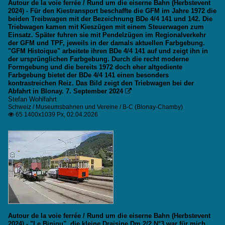
Autour de la voie ferrée / Rund um die eiserne Bahn (Herbstevent
2024) - Für den Kiestransport beschaffte die GFM im Jahre 1972 die
beiden Treibwagen mit der Bezeichnung BDe 4/4 141 und 142. Die
Triebwagen kamen mit Kieszügen mit einem Steuerwagen zum
Einsatz. Später fuhren sie mit Pendelzügen im Regionalverkehr
der GFM und TPF, jeweils in der damals aktuellen Farbgebung.
"GFM Histoique" arbeitete ihren BDe 4/4 141 auf und zeigt ihn in
der ursprünglichen Farbgebung. Durch die recht moderne
Formgebung und die bereits 1972 doch eher altgediente
Farbgebung bietet der BDe 4/4 141 einen besonders
kontrastreichen Reiz. Das Bild zeigt den Triebwagen bei der
Abfahrt in Blonay. 7. September 2024

Stefan Wohlfahrt
Schweiz / Museumsbahnen und Vereine / B-C (Blonay-Chamby)
65 1400x1039 Px, 02.04.2026

Autour de la voie ferrée / Rund um die eiserne Bahn (Herbstevent
2024) - "Le Biniou", die kleine Draisine Dm 2/2 N°3 war für mich