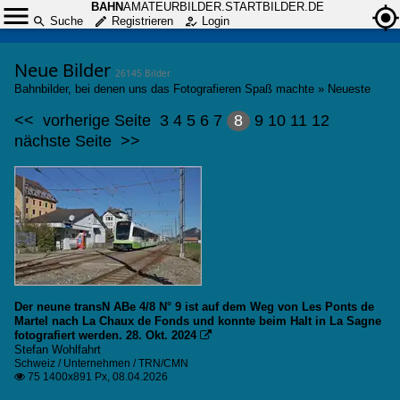
BAHN
AMATEURBILDER.STARTBILDER.DE
Suche
Registrieren
Login
Neue Bilder
26145 Bilder
Bahnbilder, bei denen uns das Fotografieren Spaß machte
»
Neueste
<<
vorherige Seite
3
4
5
6
7
8
9
10
11
12
nächste Seite
>>
Der neune transN ABe 4/8 N° 9 ist auf dem Weg von Les Ponts de
Martel nach La Chaux de Fonds und konnte beim Halt in La Sagne
fotografiert werden. 28. Okt. 2024

Stefan Wohlfahrt
Schweiz / Unternehmen / TRN/CMN
75 1400x891 Px, 08.04.2026
