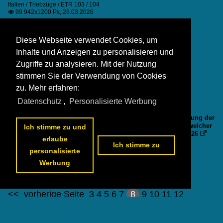
Italien / Triebzüge / ETR 103 / 104
99 942x1200 Px, 26.03.2026

Diese Webseite verwendet Cookies, um
Inhalte und Anzeigen zu personalisieren und
Zugriffe zu analysieren. Mit der Nutzung
stimmen Sie der Verwendung von Cookies
zu. Mehr erfahren:
Datenschutz
,
Personalisierte Werbung
Dieses Bild zeigt nicht sehr viel Zug aber dafür die schöne
Landschaft bei Taormina und die entsprechende Linienführung der
Strecke Messina - Siracusa auf diesem Streckenabschnitt, welcher
Ich stimme zu und
von einem FS Trenitalia ETR 104 passiertet wird. 8. März 2026

erlaube
Stefan Wohlfahrt
Ich stimme zu
Italien / Triebzüge / ETR 103 / 104
personalisierte
87 1400x941 Px, 26.03.2026

Werbung
<<
vorherige Seite
3
4
5
6
7
8
9
10
11
12
nächste Seite
>>