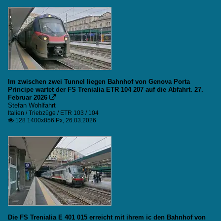
Im zwischen zwei Tunnel liegen Bahnhof von Genova Porta
Principe wartet der FS Trenialia ETR 104 207 auf die Abfahrt. 27.
Februar 2026

Stefan Wohlfahrt
Italien / Triebzüge / ETR 103 / 104
128 1400x856 Px, 26.03.2026

Die FS Trenialia E 401 015 erreicht mit ihrem ic den Bahnhof von